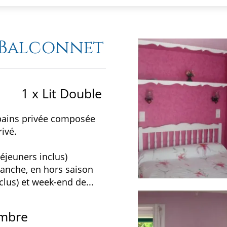
- Balconnet
1 x Lit Double
e bains privée composée
ivé.
déjeuners inclus)
manche, en hors saison
nclus) et week-end de...
ambre