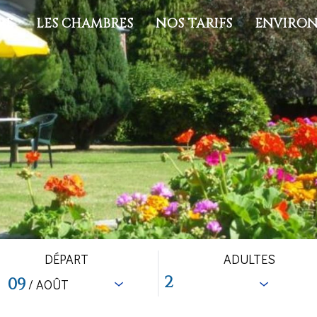
RE
LES CHAMBRES
NOS TARIFS
ENVIRONS
DÉPART
ADULTES
09
/ AOÛT