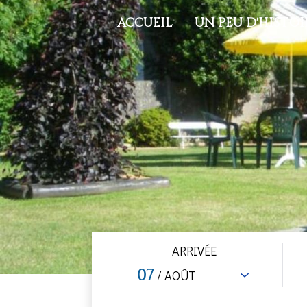
ACCUEIL
UN PEU D'HISTOI
ARRIVÉE
07
/ AOÛT